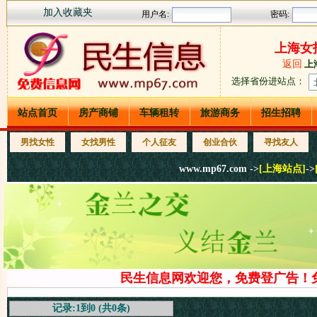
加入收藏夹
上海女
返回
上
选择省份进站点
：
站点首页
房产商铺
车辆租转
旅游商务
招生招聘
男找女性
女找男性
个人征友
创业合伙
寻找友人
www.mp67.com ->
[上海站点]
->
民生信息网欢迎您，免费登广告！免
记录:1到0 (共0条)