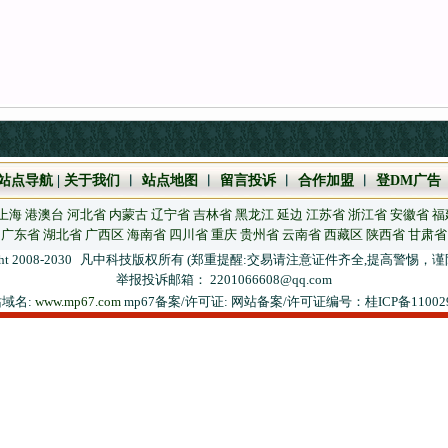
站点导航
|
关于我们
︱
站点地图
︱
留言投诉
︱
合作加盟
︱
登DM广告
上海
港澳台
河北省
内蒙古
辽宁省
吉林省
黑龙江
延边
江苏省
浙江省
安徽省
福
广东省
湖北省
广西区
海南省
四川省
重庆
贵州省
云南省
西藏区
陕西省
甘肃省
ht 2008-2030
凡中科技版权所有 (郑重提醒:交易请注意证件齐全,提高警惕，谨
举报投诉邮箱： 2201066608@qq.com
域名:
www.mp67.com
mp67备案/许可证: 网站备案/许可证编号：桂ICP备110029