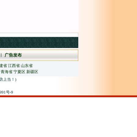
︱
广告发布
建省
江西省
山东省
青海省
宁夏区
新疆区
防上当！)
91号-9