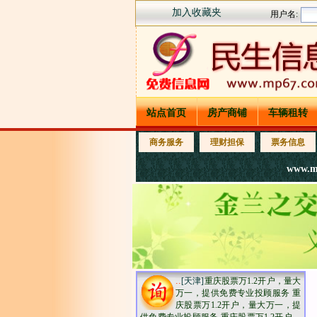
加入收藏夹
站点首页
房产商铺
车辆租转
商务服务
理财担保
票务信息
www.m
..
[天津]
重庆股票万1.2开户，量大
万一，提供免费专业投顾服务 重
庆股票万1.2开户，量大万一，提