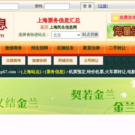
免费发
上海票务信息汇总
返回
上海民生信息网
选择省份进站点
：
旅游商务
招生招聘
征婚征友
家居法律
二手转让
出国咨询
旅游休闲
同城活动
公司转让
p67.com ->
[上海站点]
->
[票务信息]
->机票预定,特价机票,火车票转让,电