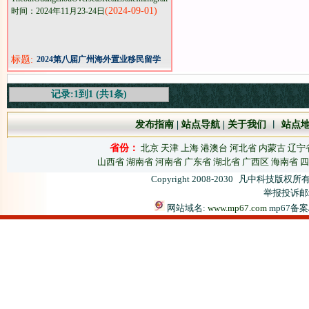
(2024-09-01)
时间：2024年11月23-24日
标题:
2024第八届广州海外置业移民留学
展览会11月23盛大开幕
记录:1到1 (共1条)
发布指南
|
站点导航
|
关于我们
︱
站点
省份：
北京
天津
上海
港澳台
河北省
内蒙古
辽宁
山西省
湖南省
河南省
广东省
湖北省
广西区
海南省
四
Copyright 2008-2030
凡中科技版权所有
举报投诉邮箱：
网站域名:
www.mp67.com
mp67备案