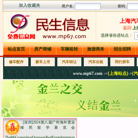
加入收藏夹
上海汽
返回
上
选择省份进站点
：
站点首页
房产商铺
车辆租转
旅游商务
招生招聘
修车配件
新车上市
汽车转让
汽车出租
同行拼车
www.mp67.com ->
[上海站点]
->
[
..
[深圳]
2024第八届广州海外置业
移民留学展览会
The8thGuangzhouOverseasRealEstateImmigrantStudyExhibition