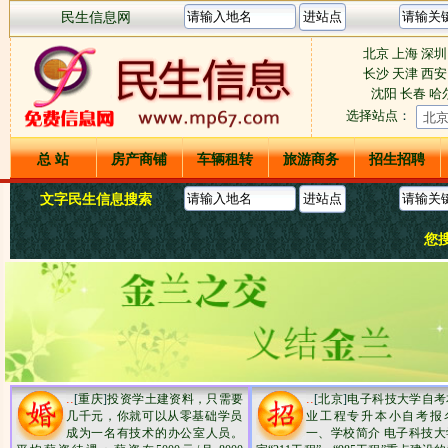
民生信息网
北京
上海
深圳
长沙
天津
西
沈阳
长春
哈
选择站点
：
总 站
房产商铺
车辆租转
旅游商务
招生招聘
文字民生信息搜索
您
..
..
[
重庆
]
投资学土建资料，只需要
[
北京
]
电子科技大学自考
几千元，你就可以从零基础学员‌‌
业工程专升本小自考报
成为一名有技术的办公室人员。
一、学校简介 电子科技大