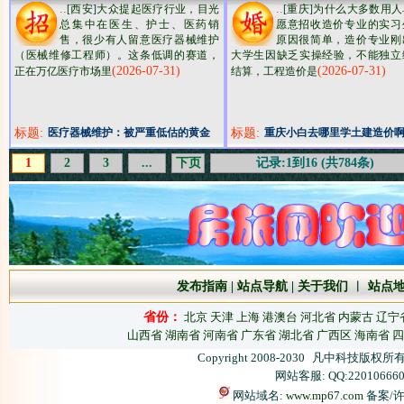
媒体艺术报名拿证条件
..
..
[
西安
]
大众提起医疗行业，目光
[
重庆
]
为什么大多数用人
总集中在医生、护士、医药销
愿意招收造价专业的实习
售，很少有人留意医疗器械维护
原因很简单，造价专业刚
（医械维修工程师）。这条低调的赛道，
大学生因缺乏实操经验，不能独立
(2026-07-31)
(2026-07-31)
正在万亿医疗市场里
结算，工程造价是
标题:
医疗器械维护：被严重低估的黄金
标题:
重庆小白去哪里学土建造价
赛道
久呢
1
2
3
...
下页
记录:1到16 (共784条)
发布指南
|
站点导航
|
关于我们
︱
站点
省份：
北京
天津
上海
港澳台
河北省
内蒙古
辽宁
山西省
湖南省
河南省
广东省
湖北省
广西区
海南省
四
Copyright 2008-2030
凡中科技版权所有
网站客服: QQ:22010666
网站域名:
www.mp67.com
备案/许