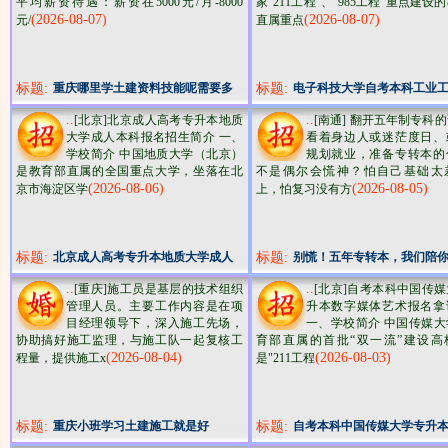
平均薪资待遇：薪资在5000元/月-8000
家“211工程”、“985工程”重点建设
(2026-08-07)
(2026-08-07)
元/
直属重点
标题:
重庆哪里学土建资料技能呢需要多
标题:
电子科技大学自考本科工业
久呢
升本小自考报名指南
..
..
[
北京
]
北京成人高考专升本地质
[
南通
]
翻开五年制专科的
大学成人本科报名招生简介 一、
看着身边人或迷茫度日、
学校简介 中国地质大学（北京）
规划就业，准备专转本的
是教育部直属的全国重点大学，坐落在北
不是偶尔会慌神？怕自己基础太
(2026-08-06)
(2026-08-05)
京市海淀区学
上，怕复习没有方
标题:
北京成人高考专升本地质大学成人
标题:
别慌！五年专转本，我们陪
本科报名招生简介
..
..
[
重庆
]
施工员是基层的技术组织
[
北京
]
自考本科中国传媒
管理人员。主要工作内容是在项
升本数字媒体艺术报名拿
目经理领导下，深入施工先场，
一、学校简介 中国传媒大
协助搞好施工监理，与施工队一起复核工
育部直属的首批“双一流”建设高
(2026-08-04)
(2026-08-03)
程量，提供施工x
是"211工程
标题:
重庆小班学习土建施工就是好
标题:
自考本科中国传媒大学专升