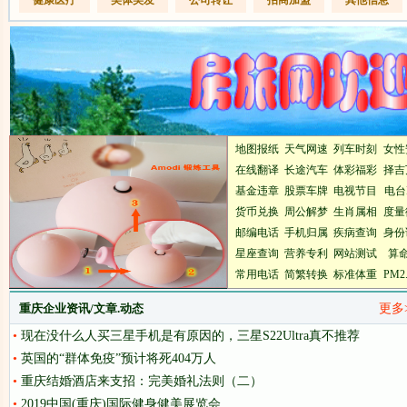
健康医疗
美体美发
公司转让
招商加盟
其他信息
地图
报纸
天气
网速
列车时刻
女性
在线翻译
长途汽车
体彩
福彩
择吉
基金
违章
股票
车牌
电视
节目
电台
货币兑换
周公解梦
生肖属相
度量
邮编
电话
手机归属
疾病查询
身份
星座查询
营养
专利
网站测试
算
常用电话
简繁转换
标准体重
PM2
重庆企业资讯/文章.动态
更多
•
现在没什么人买三星手机是有原因的，三星S22Ultra真不推荐
•
英国的“群体免疫”预计将死404万人
•
重庆结婚酒店来支招：完美婚礼法则（二）
•
2019中国(重庆)国际健身健美展览会