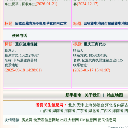
(2026-01-21)
(2024-12-17)
冬虫夏草，回收冬虫
客
标题:
回收西藏青海冬虫夏草收购同仁堂
标题:
回收蓄电池路灯铅酸蓄电池
冬虫夏草海参燕窝鱼胶
电池
便民电话
标题:
重庆健康保健
标题:
重庆工商代办
联系人:
联系人:
联系方式: 15621270887
联系方式: 18580304192
名称: 卡马尼健身器材
名称: 亿源代办执照注销企业代办
联系地址:
联系地址:
(2025-09-18 14:38:01)
(2023-01-17 15:41:07)
新手指南
|
关于我们
︱
站点地图
省份民生信息网：
北京
天津
上海
港澳台
河北省
内蒙
山西省
湖南省
河南省
广东省
湖北省
广西区
海南省
四
友情链接:
房旅网
免费发信息网址
出租大叔网
DM信息网
便民信息网
Copyright 2