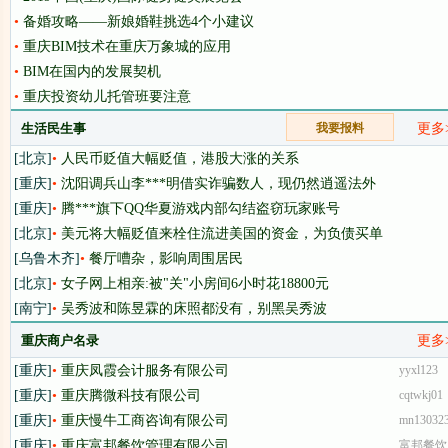
•
备婚攻略——新娘婚鞋挑选4个小建议
•
重庆BIM技术在重庆万象城的应用
•
BIM在国内的发展契机
•
重庆投资幼儿托管班要注意
生活民生事
我要报料
更多
[北京]
•
人民币贬值大幅贬值，港股大涨的关系
[重庆]
•
沈阳调兵山李***明借实诈骗数人，现仍然逍遥法外
[重庆]
•
腾***旗下QQ华夏游戏内部勾结盗窃玩家账号
[北京]
•
美元将大幅贬值来栓住流进美国的资金，为负债买单
[乌鲁木齐]
•
餐厅嘈杂，影响周围居民
[北京]
•
女子网上相亲:被"关"小房间6小时花18800元
[南宁]
•
吴秀波和陈昱霖的床照都没有，别黑吴秀波
重庆商户名录
更多
[重庆]
•
重庆凤霞会计服务有限公司
yyxl123
[重庆]
•
重庆腾微科技有限公司
cqtwkj01
[重庆]
•
重庆慢牛工商咨询有限公司
mn13032
[重庆]
•
重庆富邦餐饮管理有限公司
富邦餐饮