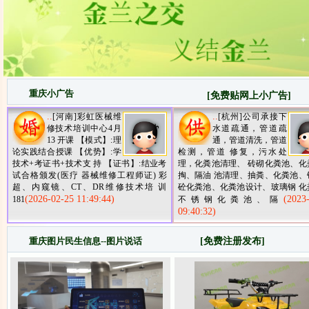
重庆小广告
[免费贴网上小广告]
..
..
[河南]彩虹医械维
[杭州]公司承接下
修技术培训中心4月
水道疏通，管道疏
13 开课 【模式】:理
通，管道清洗，管道
论实践结合授课 【优势】:学
检测，管道 修复，污水处
技术+考证书+技术支 持 【证书】:结业考
理，化粪池清理、 砖砌化粪池、化
试合格颁发(医疗 器械维修工程师证) 彩
掏、隔油 池清理、抽粪、化粪池、
超、内窥镜、CT、DR维修技术培 训
砼化粪池、化粪池设计、玻璃钢 化
(2026-02-25 11:49:44)
(2023
181
不锈钢化粪池、隔
09:40:32)
重庆图片民生信息
--图片说话
[免费注册发布]