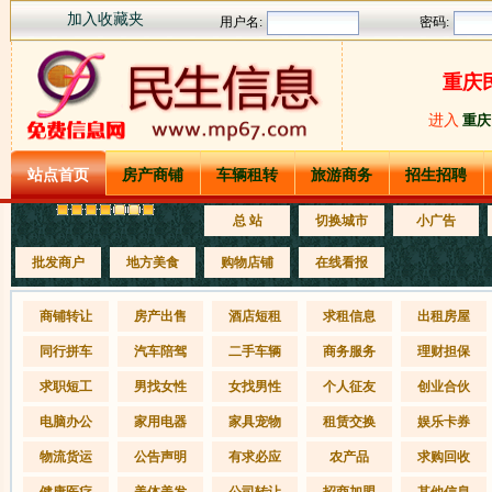
加入收藏夹
重庆
进入
重庆
站点首页
房产商铺
车辆租转
旅游商务
招生招聘
总 站
切换城市
小广告
批发商户
地方美食
购物店铺
在线看报
商铺转让
房产出售
酒店短租
求租信息
出租房屋
同行拼车
汽车陪驾
二手车辆
商务服务
理财担保
求职短工
男找女性
女找男性
个人征友
创业合伙
电脑办公
家用电器
家具宠物
租赁交换
娱乐卡券
物流货运
公告声明
有求必应
农产品
求购回收