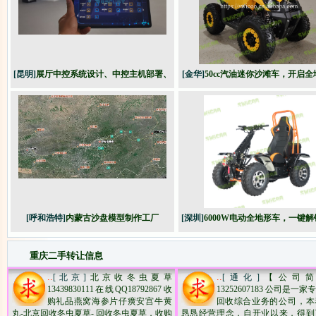
[昆明]
展厅中控系统设计、中控主机部署、
[金华]
50cc汽油迷你沙滩车，开启全
编程
险之旅​，解锁乐趣驾驶体验！
[呼和浩特]
内蒙古沙盘模型制作工厂
[深圳]
6000W电动全地形车，一键
新高度！
重庆二手转让信息
..
..
[北京]
北京收冬虫夏草
[通化]
【公司简
13439830111在线QQ18792867收
13252607183 公司是一
购礼品燕窝海参片仔癀安宫牛黄
回收综合业务的公​‌‌司，
丸-北京回收冬虫夏草- 回收冬虫夏草，收购
恳恳经营理念，自开业以来，得到