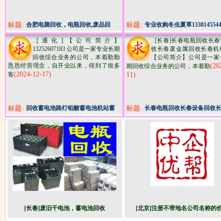
标题:
合肥电脑回收，电瓶回收,废品回
标题:
专业收购冬虫夏草133814554
收，打印机，复印机，电子垃圾等
礼品鱼胶燕窝海参
..
..
[
通化
]
【公司简介】
[
长春
]
长春电瓶回收长春
回收
13252607183 公司是一家专业长期
收长春废金属回收长春机电回
回收综合业务的公​‌‌司，本着勤勤
【公司简介】公司是一家
恳恳经营理念，自开业以来，得到了很多
(20
期回收综合业务的公司，本着勤
(2024-12-17)
客
11)
标题:
回收蓄电池路灯铅酸蓄电池机站蓄
标题:
长春电瓶回收长春设备回收
电池
金属回收长春机电回收​‌‌
[
长春
]
废旧干电池，蓄电池回收
[
北京
]
注册不带地名公司名称的