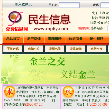
加入收藏夹
北京
上海
深
长沙
天津
沈阳
长春
哈
选择站点
：
地图导航
总站首页
房产商铺
车辆租转
旅游商务
招生招聘
手机数码
电脑办公
家用电器
家具宠物
租赁交换
..
..
[
合肥
]
合肥电脑回收，电瓶回收,
[
北京
]
高价回收冬
废品回收，打印机，复印机，电
13381455448黄丸全国回
子垃圾等回收 业务联系电话：
草高价回收公司是重诚信
15255189918：微信同号码：QQ：
道德的商家，手机】负责人；张
(2026-07-26)
(2026-03-09)
1784749625 主要
【燕窝】【海参】【