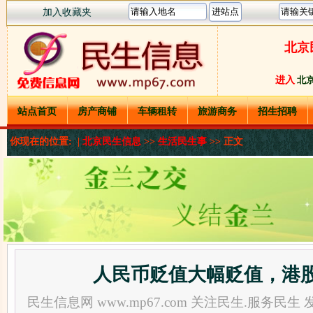
加入收藏夹
北京
进入
北
站点首页
房产商铺
车辆租转
旅游商务
招生招聘
你现在的位置: |
北京民生信息
>>
生活民生事
>> 正文
人民币贬值大幅贬值，港
民生信息网 www.mp67.com 关注民生.服务民生 发布