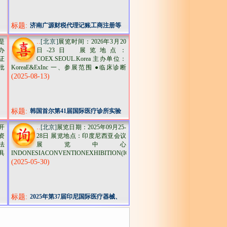
标题:
济南广源财税代理记账工商注册等
..
是
[北京]
展览时间：2026年3月20
办
日-23日 展览地点：
证
COEX.SEOUL.Korea 主办单位：
批
KoreaE&ExInc 一、参展范围 ●临床诊断
(2025-08-13)
标题:
韩国首尔第41届国际医疗诊所实验
室及医院设备展览会KIMES
..
开
[北京]
展览日期：2025年09月25-
资
28日 展览地点：印度尼西亚会议
法
展览中心
具
INDONESIACONVENTIONEXHIBITION(ICE)BSDCITY
(2025-05-30)
标题:
2025年第37届印尼国际医疗器械、
医院用品实验室设备及医药展览会