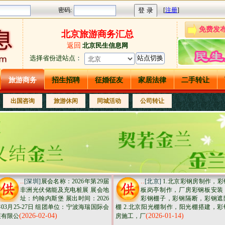
免费发
北京旅游商务汇总
返回
北京民生信息网
选择省份进站点
：
旅游商务
招生招聘
征婚征友
家居法律
二手转让
出国咨询
旅游休闲
同城活动
公司转让
..
..
[深圳]
展会名称：2026年第29届
[北京]
1.北京彩钢房制作，彩
非洲光伏储能及充电桩展 展会地
板岗亭制作，厂房彩钢板安装
址：约翰内斯堡 展出时间：2026
彩钢棚子，彩钢隔断，彩钢遮
03月25-27日 组团单位：宁波海瑞国际会
棚 2.北京阳光棚制作，阳光棚搭建，彩
(2026-02-04)
(2026-01-14)
展有限公
房施工，厂