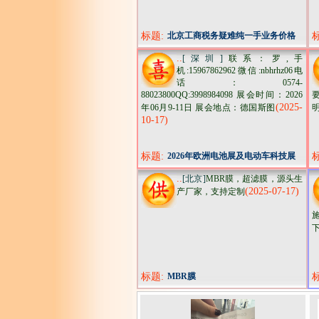
标题:
北京工商税务疑难纯一手业务价格
低速度快
..
[深圳]
联系：罗,手
机:15967862962微信:nbhrhz06电
话：0574-
88023800QQ:3998984098 展会时间：2026
(2025-
年06月9-11日 展会地点：德国斯图
明
10-17)
标题:
2026年欧洲电池展及电动车科技展
batteryshow
..
[北京]
MBR膜，超滤膜，源头生
(2025-07-17)
产厂家，支持定制
标题:
MBR膜