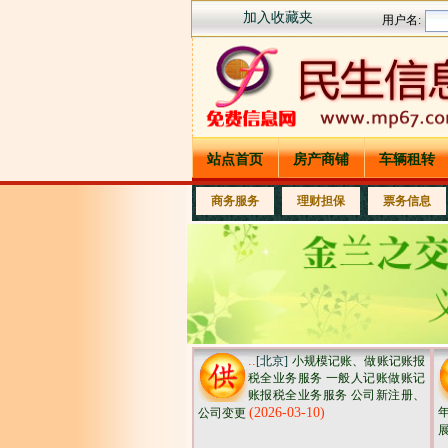
加入收藏夹
站点首页
房产商铺
车辆租转
商务服务
理财担保
票务信息
..
[北京]
小规模记账、做账记账报
税全业务服务 一般人记账做账记
账报税全业务服务 公司新注册、
(2026-03-10)
年
公司变更