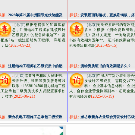
标题:
2026年第29届非洲国际光伏储能及
标题:
安装屋顶彩钢板，更换彩钢板，搭
充电桩展
建彩钢板车棚
..
..
[北京]
根据您提供的知识库信
[北京]
测绘资质证书的有效期
息，注册结构工程师在建筑设计
多久？根据《测绘资质管理
乙级资质中的配备标准如下： 需
法》及相关规定，**测绘资质
要配备2名一级注册结构工程师。 详细说
书的有效期为五年**。 证书有效期自审
(2025-09-23)
(2025-09-15)
： 级
机关作出批准决
标题:
注册结构工程师在乙级资质中的配
标题:
测绘资质证书的有效期是多久？
备标准是什么？
..
..
[北京]
需要补充相应人员证书、
[北京]
在潍坊市新办农业综合
资质升级、延期等资质服务可以
发设计乙级资质，需提交以下
联系：18638194506 新办机电工程
料： 企业基本信息材料： 企业
施工总承包二级资质技术人员配置要求如
人、合伙企业营业执照副本：证明企业
(2025-06-21)
(2025-06-19)
下： 技术
有合法经营资
标题:
新办机电工程施工总承包二级资质
标题:
潍坊市新办农业综合开发设计乙级
技术人员配置要求
资质需提交什么资料