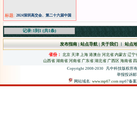
标题:
2024深圳高交会、第二十六届中国
国际高新技术成果交易会
记录:1到1 (共1条)
发布指南
|
站点导航
|
关于我们
︱
站点
省份：
北京
天津
上海
港澳台
河北省
内蒙古
辽宁
山西省
湖南省
河南省
广东省
湖北省
广西区
海南省
四
Copyright 2008-2030
凡中科技版权所有
举报投诉邮箱：
网站域名:
www.mp67.com
mp67备案