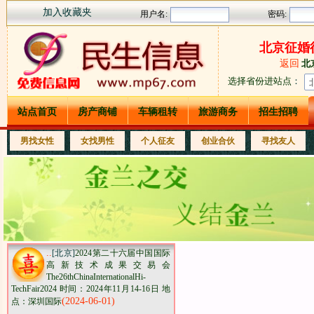
加入收藏夹
北京征婚
返回
北
选择省份进站点
：
站点首页
房产商铺
车辆租转
旅游商务
招生招聘
男找女性
女找男性
个人征友
创业合伙
寻找友人
..
[北京]
2024第二十六届中国国际
高新技术成果交易会
The26thChinaInternationalHi-
TechFair2024 时间：2024年11月14-16日 地
(2024-06-01)
点：深圳国际