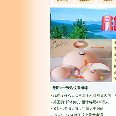
健康医疗
美体美发
公司转让
徐汇企业资讯/文章.动态
•
现在没什么人买三星手机是有原因的，三星S
•
英国的“群体免疫”预计将死404万人
•
又到七夕情人节，租情人变时尚
•
18623111424,接了这个录音电话