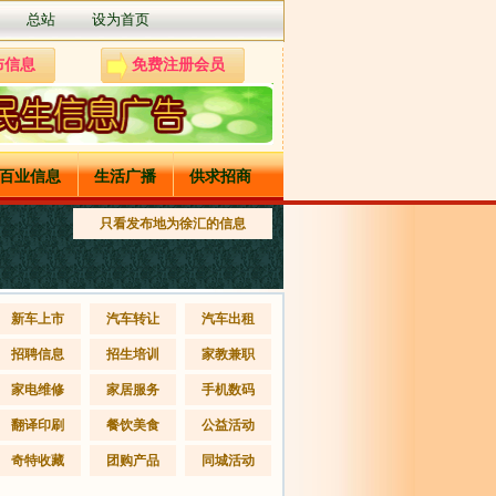
总站
设为首页
布信息
免费注册会员
百业信息
生活广播
供求招商
只看发布地为徐汇的信息
新车上市
汽车转让
汽车出租
招聘信息
招生培训
家教兼职
家电维修
家居服务
手机数码
翻译印刷
餐饮美食
公益活动
奇特收藏
团购产品
同城活动