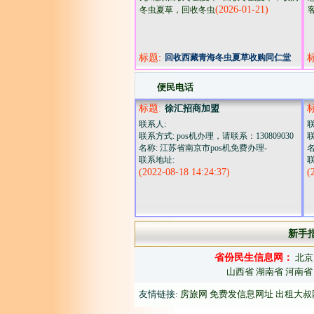
(2026-01-21)
冬虫夏草，回收冬虫
标题:
回收西藏青海冬虫夏草收购同仁堂
冬虫夏草海参燕窝鱼胶
便民电话
标题:
徐汇招商加盟
联系人:
联
联系方式: pos机办理，请联系：130809030
联
名称: 江苏省南京市pos机免费办理-
联系地址:
(2022-08-18 14:24:37)
(
新手
省份民生信息网：
北京
山西省
湖南省
河南省
友情链接:
房旅网
免费发信息网址
出租大叔