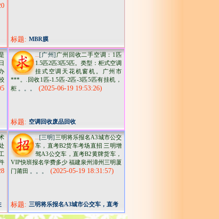
20
标题:
MBR膜
..
是
[广州]
广州回收二手空调：1匹
日
1.5匹2匹3匹5匹。类型：柜式空调
办
挂式空调天花机窗机。广州市
校
***。.回收1匹-1.5匹-2匹-3匹5匹有挂机，
05
(2025-06-19 19:53:26)
柜
。。。
标题:
空调回收废品回收
..
术
[三明]
三明将乐报名A3城市公交
处
车，直考B2货车考场直招 三明增
工
驾A3公交车，直考B2黄牌货车，
件
VIP快班报名学费多少 福建泉州漳州三明厦
28
(2025-05-19 18:31:57)
门莆田
。。。
柱
标题:
三明将乐报名A3城市公交车，直考
B2货车考场直招