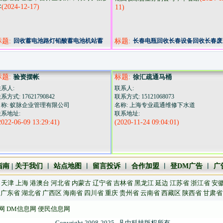
(2024-12-17)
客
11)
标题:
回收蓄电池路灯铅酸蓄电池机站蓄
标题:
长春电瓶回收长春设备回收长春废
电池
金属回收长春机电回收​‌‌
标题:
验资摆帐
标题:
徐汇疏通马桶
系人:
联系人:
系方式: 17621790842
联系方式: 15121068073
名称: 蚁脉企业管理有限公司
名称: 上海专业疏通维修下水道
联系地址:
联系地址:
2022-06-09 13:29:41)
(2020-11-24 09:04:01)
指南
|
关于我们
︱
站点地图
︱
留言投诉
︱
合作加盟
︱
登DM广告
︱
广
天津
上海
港澳台
河北省
内蒙古
辽宁省
吉林省
黑龙江
延边
江苏省
浙江省
安
广东省
湖北省
广西区
海南省
四川省
重庆
贵州省
云南省
西藏区
陕西省
甘肃省
网
DM信息网
便民信息网
Copyright 2008-2025
凡中科技版权所有