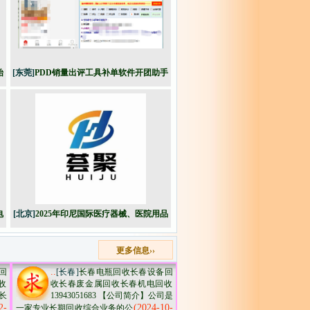
始
[东莞]
PDD销量出评工具补单软件开团助手
电
[北京]
2025年印尼国际医疗器械、医院用品
实验室设备及医药展览会
更多信息››
..
回
[长春]
长春电瓶回收长春设备回
‌
收长春废金属回收长春机电回收​
长
‌‌13943051683 【公司简介】公司是
2-
(2024-10-
一家专业长期回收综合业务的公