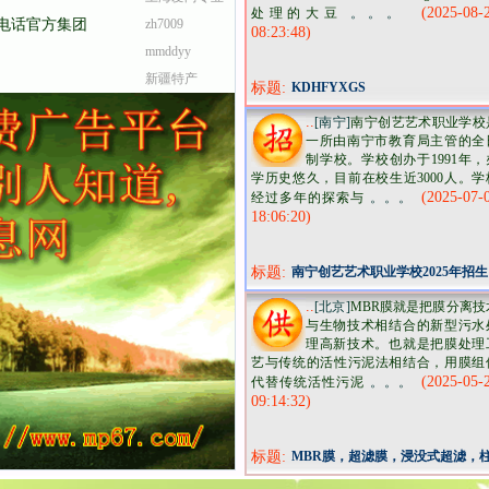
(2025-08-
处理的大豆
。。。
电话官方集团
美甲学校
zh7009
08:23:48)
mmddyy
新疆特产
标题:
KDHFYXGS
..
[南宁]
南宁创艺艺术职业学校
一所由南宁市教育局主管的全
制学校。学校创办于1991年，
学历史悠久，目前在校生近3000人。学
(2025-07-
经过多年的探索与
。。。
18:06:20)
标题:
南宁创艺艺术职业学校2025年招生
简章
..
[北京]
MBR膜就是把膜分离技
与生物技术相结合的新型污水
理高新技术。也就是把膜处理
艺与传统的活性污泥法相结合，用膜组
(2025-05-
代替传统活性污泥
。。。
09:14:32)
标题:
MBR膜，超滤膜，浸没式超滤，
式超滤，平板膜，中空纤维膜