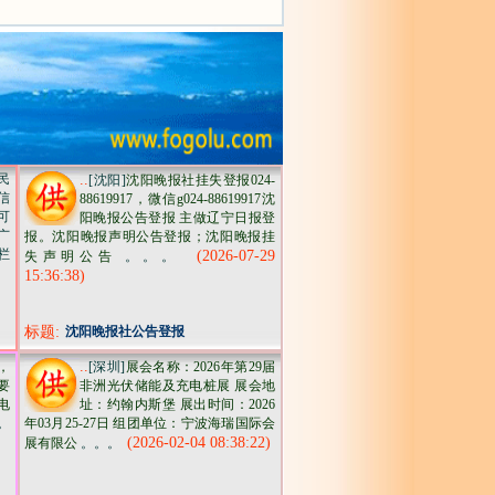
民
..
[沈阳]
沈阳晚报社挂失登报024-
信
88619917，微信g024-88619917沈
可
阳晚报公告登报 主做辽宁日报登
广
报。沈阳晚报声明公告登报；沈阳晚报挂
栏
(2026-07-29
失声明公告
。。。
15:36:38)
标题:
沈阳晚报社公告登报
..
，
[深圳]
展会名称：2026年第29届
要
非洲光伏储能及充电桩展 展会地
电
址：约翰内斯堡 展出时间：2026
。
年03月25-27日 组团单位：宁波海瑞国际会
(2026-02-04 08:38:22)
展有限公
。。。