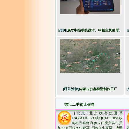
[昆明]
展厅中控系统设计、中控主机部署、
[
编程
[呼和浩特]
内蒙古沙盘模型制作工厂
[
徐汇二手转让信息
..
[北京]
北京收冬虫夏草
13439830111在线QQ18792867收
购礼品燕窝海参片仔癀安宫牛黄
丸-北京回收冬虫夏草- 回收冬虫夏草，收购