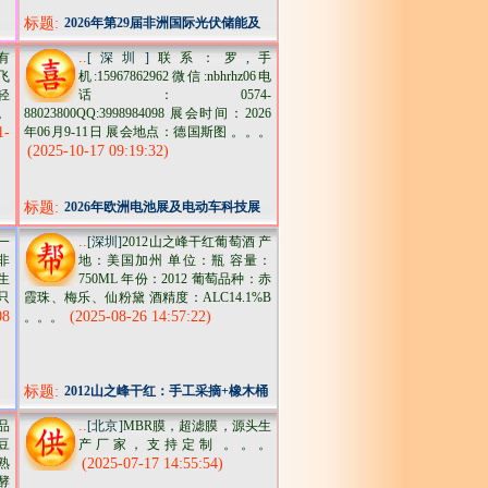
标题:
2026年第29届非洲国际光伏储能及
充电桩展
..
有
[深圳]
联系：罗,手
飞
机:15967862962微信:nbhrhz06电
轻
话：0574-
。
88023800QQ:3998984098 展会时间：2026
1-
年06月9-11日 展会地点：德国斯图
。。。
(2025-10-17 09:19:32)
标题:
2026年欧洲电池展及电动车科技展
batteryshow
..
一
[深圳]
2012山之峰干红葡萄酒 产
非
地：美国加州 单位：瓶 容量：
生
750ML 年份：2012 葡萄品种：赤
只
霞珠、梅乐、仙粉黛 酒精度：ALC14.1%B
08
(2025-08-26 14:57:22)
。。。
标题:
2012山之峰干红：手工采摘+橡木桶
陈酿，这瓶酒把加州的阳光酿成
..
品
[北京]
MBR膜，超滤膜，源头生
豆
产厂家，支持定制
。。。
熟
(2025-07-17 14:55:54)
酵