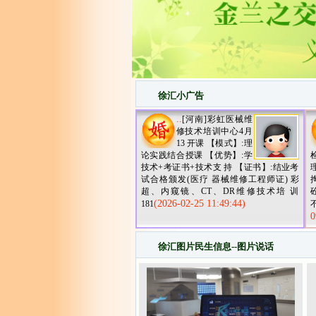
徐汇小广告
..
[河南]彩虹医械维
修技术培训中心4月
13 开课 【模式】:理
论实践结合授课 【优势】:学
技术+考证书+技术支 持 【证书】:结业考
试合格颁发(医疗 器械维修工程师证) 彩
超、内窥镜、CT、DR维修技术培 训
(2026-02-25 11:49:44)
181
0
徐汇图片民生信息
--图片说话