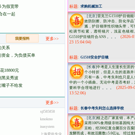
多为假宽带
标题:
求购机械加工
合在一起
..
[北京]
雷克兰G1510护目镜能
效防刮擦、防冲击、防化学品
溅，护目镜弹性织物头带，可
松调节松紧，透明镜片，浅蓝色镜框
(2026-0
G1510护目镜符合ANS
。。。
我要报料
更多>>
23 15:04:04)
的关系
的资金，为负债买单
标题:
G1510安全护目镜
..
[长春]
中考是人生漫长生涯的
18800元
个小转折，但是人生的道路并
只有一条，中考失利也只是人
别黑吴秀波
中的一个小插曲。无论中考是否考好，
平红嘴子不给发
(2025-09-
要科学合理地进行
。。。
13:52:06)
更多>>
标题:
长春中考失利怎么选择学校
xjf585858
..
[北京]
植之恋厂家直销，本产
kmokmo
采用100%食用级非转基因纯大
inasystem
豆粕，经200亿复合菌百分百腐
发酵而成，有效活菌数≥5.0亿/g。 经过发
上海爱尚专业