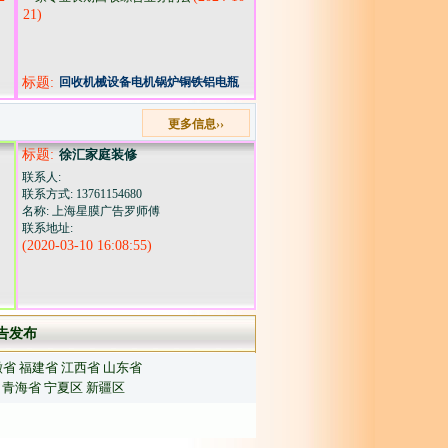
21)
标题:
回收机械设备电机锅炉铜铁铝电瓶
化工塑料桶
更多信息››
标题:
徐汇家庭装修
联系人:
联系方式: 13761154680
名称: 上海星膜广告罗师傅
联系地址:
(2020-03-10 16:08:55)
告发布
徽省
福建省
江西省
山东省
青海省
宁夏区
新疆区