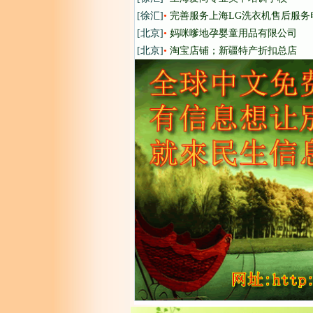
[徐汇]
•
完善服务上海LG洗衣机售后服务
[北京]
•
妈咪嗲地孕婴童用品有限公司
[北京]
•
淘宝店铺；新疆特产折扣总店