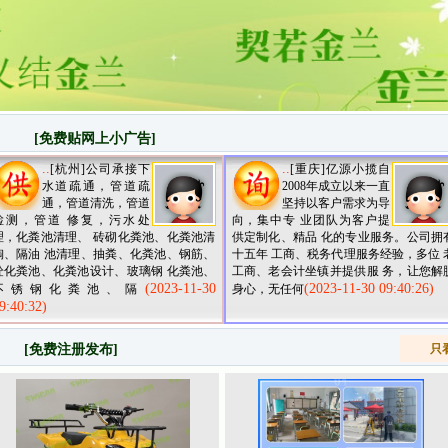
[免费贴网上小广告]
..
..
[杭州]公司承接下
[重庆]亿源小揽自
水道疏通，管道疏
2008年成立以来一直
通，管道清洗，管道
坚持以客户需求为导
检测，管道 修复，污水处
向，集中专 业团队为客户提
理，化粪池清理、 砖砌化粪池、化粪池清
供定制化、精品 化的专业服务。公司拥
掏、隔油 池清理、抽粪、化粪池、钢筋、
十五年 工商、税务代理服务经验，多位 
砼化粪池、化粪池设计、玻璃钢 化粪池、
工商、老会计坐镇并提供服 务，让您解
(2023-11-30
(2023-11-30 09:40:26)
不锈钢化粪池、隔
身心，无任何
9:40:32)
[免费注册发布]
只