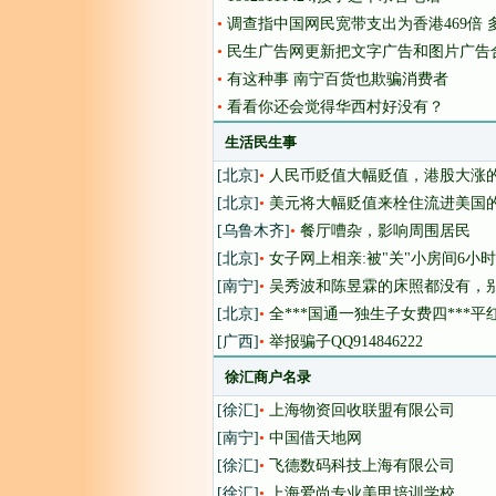
•
调查指中国网民宽带支出为香港469倍 
•
民生广告网更新把文字广告和图片广告
•
有这种事 南宁百货也欺骗消费者
•
看看你还会觉得华西村好没有？
生活民生事
[北京]
•
人民币贬值大幅贬值，港股大涨
[北京]
•
美元将大幅贬值来栓住流进美国
[乌鲁木齐]
•
餐厅嘈杂，影响周围居民
[北京]
•
女子网上相亲:被"关"小房间6小时花
[南宁]
•
吴秀波和陈昱霖的床照都没有，
[北京]
•
全***国通一独生子女费四***
[广西]
•
举报骗子QQ914846222
徐汇商户名录
[徐汇]
•
上海物资回收联盟有限公司
[南宁]
•
中国借天地网
[徐汇]
•
飞德数码科技上海有限公司
[徐汇]
•
上海爱尚专业美甲培训学校