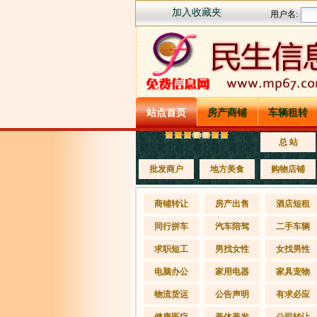
加入收藏夹
站点首页
房产商铺
车辆租转
总 站
批发商户
地方美食
购物店铺
商铺转让
房产出售
酒店短租
同行拼车
汽车陪驾
二手车辆
求职短工
男找女性
女找男性
电脑办公
家用电器
家具宠物
物流货运
公告声明
有求必应