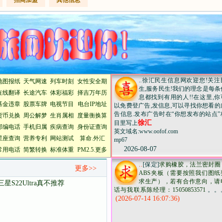
招商加盟
其他信息
..徐汇民生信息网欢迎您!关注
地图
报纸
天气
网速
列车时刻
女性安全期
生,服务民生!我们的理念是每条
在线翻译
长途汽车
体彩
福彩
择吉万年历
息都找到有用的人!!在这里,你
基金
违章
股票
车牌
电视
节目
电台
IP地址
以免费登广告,发信息,可以寻找你想看的
告信息.发布广告时在“你想发布的站点”
货币兑换
周公解梦
生肖属相
度量衡换算
徐汇
目里写上
邮编
电话
手机归属
疾病查询
身份证查询
英文域名:www.oofof.com
星座查询
营养
专利
网站测试
算命
.
外汇
mp67
2026-08-07
常用电话
简繁转换
标准体重
PM2.5
.
更多
..
[保定]
求购橡胶，法兰密封圈
更多>>
ABS夹板（需要按照我们图纸
求生产），若有合作意向，请
22Ultra真不推荐
话与我联系陈经理：15050853571
。。
(2026-07-14 16:07:36)