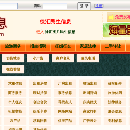
免费发
徐汇民生信息
进入
徐汇图片民生信息
旅游商务
招生招聘
征婚征友
家居法律
二手转让
切换城市
小广告
商户名录
便民电话
在线看报
求租信息
出租房屋
厂房出租
铺面出租
修车配件
商务服务
理财担保
票务信息
出国咨询
旅游休闲
个人征友
创业合伙
寻找友人
庆典婚庆
法律服务
租赁交换
娱乐卡券
网络网站
商家打折
展会信息
农产品
求购回收
供应产品
广告设计
专利信息