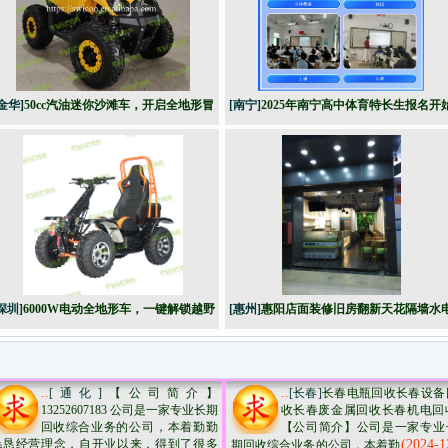
金华]
50cc汽油迷你沙滩车，开启全地形冒
[南宁]
2025年南宁高中体育特长生报名开
险之旅​，解锁乐趣驾驶体验！
了、创艺高中之体育高中特长班
深圳]
6000W电动全地形车，一键解锁越野
[惠州]
惠阳店面装修旧房翻新天花隔墙水
新高度！
安装
..
..
[通化]
【公司简介】
[长春]
长春电瓶回收长春设备
13252607183 公司是一家专业长期
收长春废金属回收长春机电回收​‌
回收综合业务的公​‌‌司，本着勤勤
【公司简介】公司是一家专业
恳恳经营理念，自开业以来，得到了很多
(2024-1
期回收综合业务的公司，本着勤