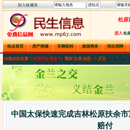
加入收藏夹
松原
进入
松
站点首页
房产商铺
车辆租转
旅游商务
招生招聘
你现在的位置: |
松原民生信息
>>
博客/文章.动态
>> 正文
中国太保快速完成吉林松原扶余市
赔付