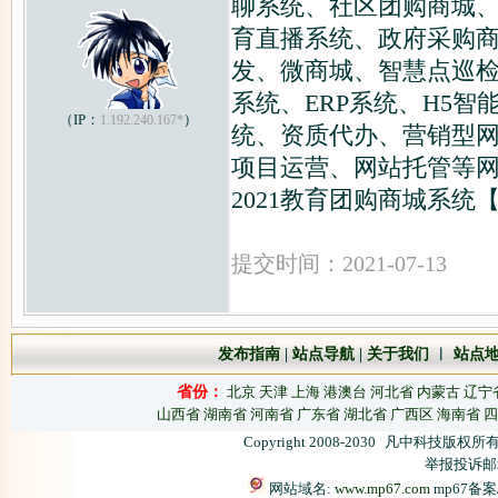
聊系统、社区团购商城
育直播系统、政府采购商
发、微商城、智慧点巡
系统、ERP系统、H5
（IP：
）
1.192.240.167*
统、资质代办、营销型
项目运营、网站托管等
2021教育团购商城系统
提交时间：2021-07-13
发布指南
|
站点导航
|
关于我们
︱
站点
省份：
北京
天津
上海
港澳台
河北省
内蒙古
辽宁
山西省
湖南省
河南省
广东省
湖北省
广西区
海南省
四
Copyright 2008-2030
凡中科技版权所有
举报投诉邮箱：
网站域名:
www.mp67.com
mp67备案