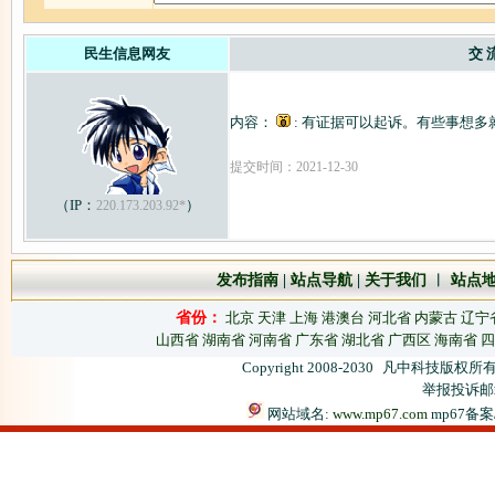
民生信息网友
交 
内容：
: 有证据可以起诉。有些事想多
提交时间：2021-12-30
（IP：
）
220.173.203.92*
发布指南
|
站点导航
|
关于我们
︱
站点
省份：
北京
天津
上海
港澳台
河北省
内蒙古
辽宁
山西省
湖南省
河南省
广东省
湖北省
广西区
海南省
四
Copyright 2008-2030
凡中科技版权所有
举报投诉邮箱：
网站域名:
www.mp67.com
mp67备案