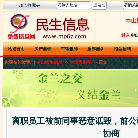
加入收藏夹
中山
进入
中
站点首页
房产商铺
车辆租转
旅游商务
招生招聘
你现在的位置: |
中山民生信息
>>
生活民生事
>> 正文
离职员工被前同事恶意诋毁，前公
协商