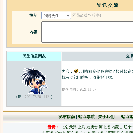
资 讯 交 流
(不能超过250个字)
性别：
内容：
民生信息网友
交 
内容：
: 现在很多健身房收了预付款
找劳动部门维权，收集好证据。
提交时间：2021-11-07
（IP：
）
220.173.201.112*
发布指南
|
站点导航
|
关于我们
︱
站点
省份：
北京
天津
上海
港澳台
河北省
内蒙古
辽宁
山西省
湖南省
河南省
广东省
湖北省
广西区
海南省
四