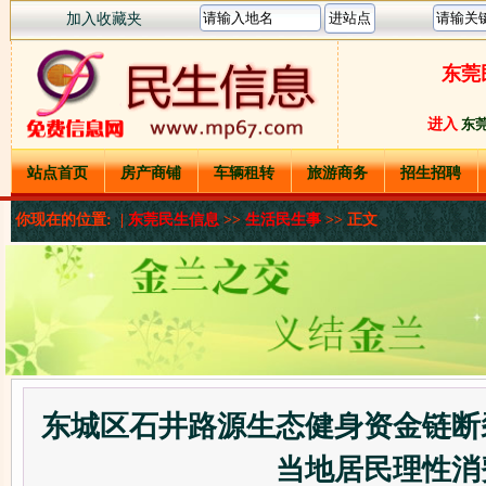
加入收藏夹
东莞
进入
东
站点首页
房产商铺
车辆租转
旅游商务
招生招聘
你现在的位置: |
东莞民生信息
>>
生活民生事
>> 正文
东城区石井路源生态健身资金链断
当地居民理性消