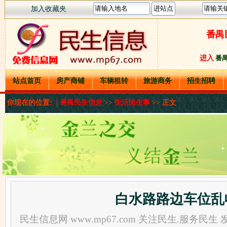
加入收藏夹
番禺
进入
番
站点首页
房产商铺
车辆租转
旅游商务
招生招聘
你现在的位置: |
番禺民生信息
>>
生活民生事
>> 正文
白水路路边车位乱
民生信息网 www.mp67.com 关注民生.服务民生 发布