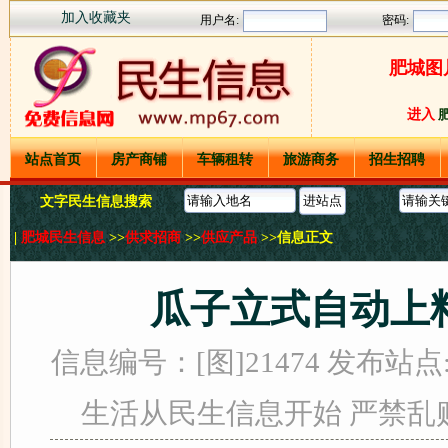
加入收藏夹
肥城图
进入
站点首页
房产商铺
车辆租转
旅游商务
招生招聘
文字民生信息搜索
|
肥城民生信息
>>
供求招商
>>
供应产品
>>信息正文
瓜子立式自动上
信息编号：[图]21474 发布站点
生活从民生信息开始 严禁乱贴