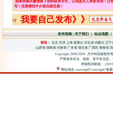
如果你感兴趣请留下你的联系方式，让信息主人来联系你！让
写！交易请找中介或当面交易！
我要自己发布》》
发布指南
|
关于我们
︱
站点地图
省份：
北京
天津
上海
港澳台
河北省
内蒙古
辽宁
山西省
湖南省
河南省
广东省
湖北省
广西区
海南省
四
Copyright 2008-2030
凡中科技版权所有
严禁发布非法、低俗、等不良信息，
举报投诉邮箱： 2201066
网站域名:
www.mp67.com
mp67备案