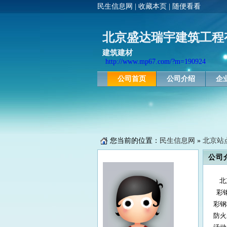
民生信息网
|
收藏本页
|
随便看看
北京盛达瑞宇建筑工程
建筑建材
http://www.mp67.com/?m=190924
公司首页
公司介绍
企
您当前的位置：
民生信息网
»
北京站
公司
北京
彩钢
彩钢
防火