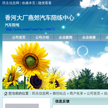
民生信息网
|
收藏本页
|
随便看看
香河大厂燕郊汽车陪练中心
汽车陪驾
http://www.omp67com/?m=190673
公司首页
公司介绍
企业新闻
企业相册
您当前的位置：
民生信息网
»
廊坊站点
»
商户名录
»
公司首页
»
信
信息反馈